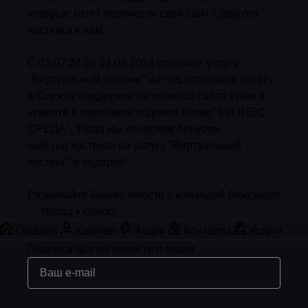
которые хотят перенести свой сайт с другого
хостинга к нам:
С 01.07.24 до 01.09.2024 оплатите услугу
"Виртуальный хостинг" на год, отправьте заявку
в Службу поддержки на перенос сайта к нам и
укажите в переписке кодовое слово "БИЗНЕС
СРЕДА". Тогда мы начислим бонусом
ещё год хостинга на услугу "Виртуальный
хостинг" в подарок!
Развивайте бизнес вместе с командой Люкскорп!
Назад к списку
Главная
Кабинет
Акции
Контакты
Услуги
Подписаться
на новости и акции