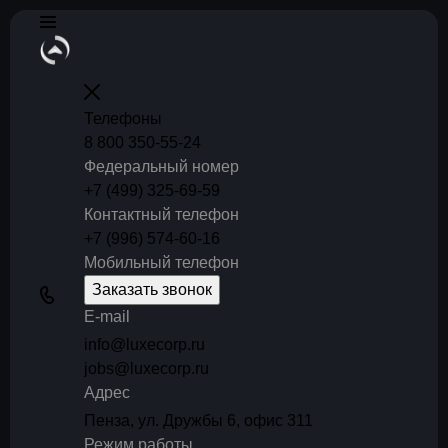
Телефоны
8 800 350-55-24
Федеральный номер
+7 (499) 325-69-59
Контактный телефон
+7 (996) 574-60-16
Мобильный телефон
Заказать звонок
E-mail
info@luxecorp.ru
jobs@luxecorp.ru
Адрес
Пенза, ул. Дружбы 6, офис 311
Режим работы