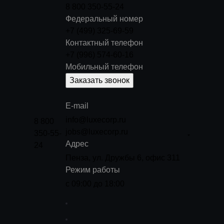
8 800 350-55-24
Федеральный номер
+7 (499) 325-69-59
Контактный телефон
+7 (996) 574-60-16
Мобильный телефон
Заказать звонок
E-mail
info@luxecorp.ru
8 800
jobs@luxecorp.ru
350-55-
Адрес
24
Пенза, ул. Дружбы 6, офис 311
Режим работы
с 09:00 до 18:00