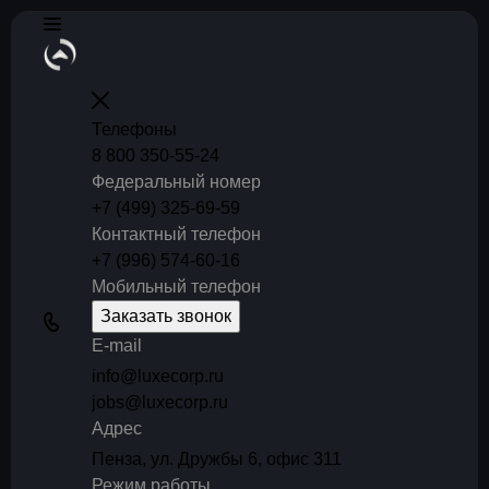
Телефоны
8 800 350-55-24
Федеральный номер
+7 (499) 325-69-59
Контактный телефон
+7 (996) 574-60-16
Мобильный телефон
Заказать звонок
E-mail
info@luxecorp.ru
jobs@luxecorp.ru
Адрес
Пенза, ул. Дружбы 6, офис 311
Режим работы