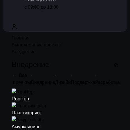
с 09:00 до 18:00
Главная
Выполненные проекты
Внедрение
Внедрение
Все
проекты
Внедрение
Дизайн
Поддержка
Разработка
RoofTop
Пластикпринт
Амурклининг