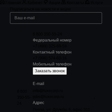
Главная
Кабинет
Акции
Контакты
Услуги
Подписаться
на новости и акции
8 800 350-55-24
Федеральный номер
+7 (499) 325-69-59
Контактный телефон
+7 (996) 574-60-16
Мобильный телефон
Заказать звонок
E-mail
info@luxecorp.ru
8 800
jobs@luxecorp.ru
350-55-
Адрес
24
Пенза, ул. Дружбы 6, офис 311