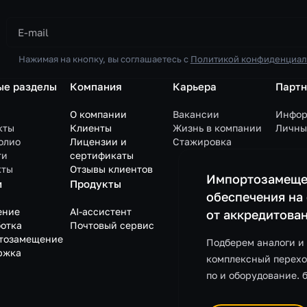
Нажимая на кнопку, вы соглашаетесь с
Политикой конфиденциал
ые разделы
Компания
Карьера
Парт
О компании
Вакансии
Инфор
кты
Клиенты
Жизнь в компании
Личны
олио
Лицензии и
Стажировка
ти
сертификаты
кты
Отзывы клиентов
Импортозамеще
и
Продукты
обеспечения на
ение
AI-ассистент
от аккредитова
отка
Почтовый сервис
тозамещение
Подберем аналоги и
ржка
комплексный перехо
по и оборудование. 