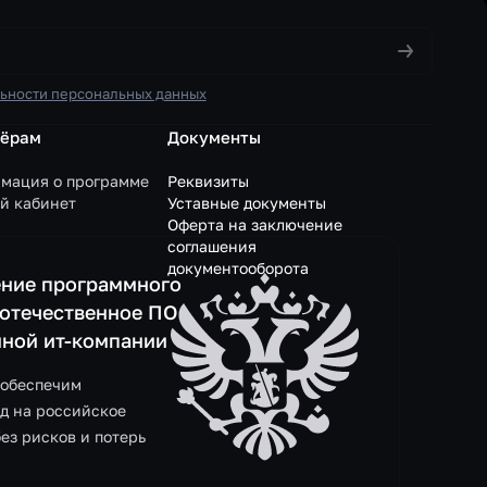
ьности персональных данных
нёрам
Документы
мация о программе
Реквизиты
й кабинет
Уставные документы
Оферта на заключение
соглашения
документооборота
ние программного
 отечественное ПО
нной ит-компании
 обеспечим
д на российское
без рисков и потерь