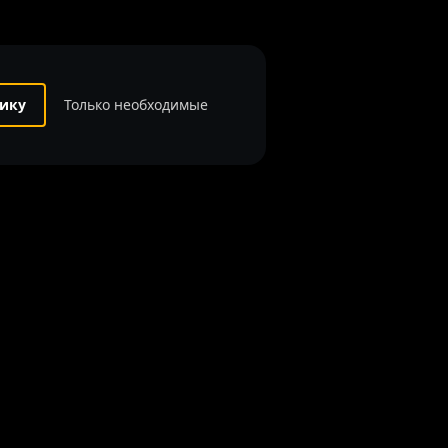
ику
Только необходимые
рмацию, структуру, дизайн и оформление страниц,
 защищены российским законодательством и