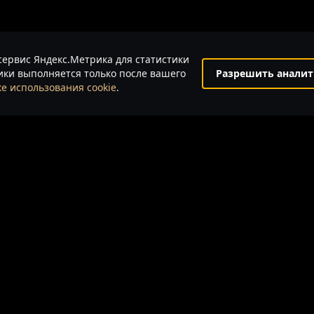
сервис Яндекс.Метрика для статистики
ки выполняется только после вашего
Разрешить аналит
е использования cookie
.
льные технологии
.
раничиваясь) текстовую, графическую, фотографическую и видео инфо
тами авторского права и прав на интеллектуальную собственность,
ав.
Читать далее