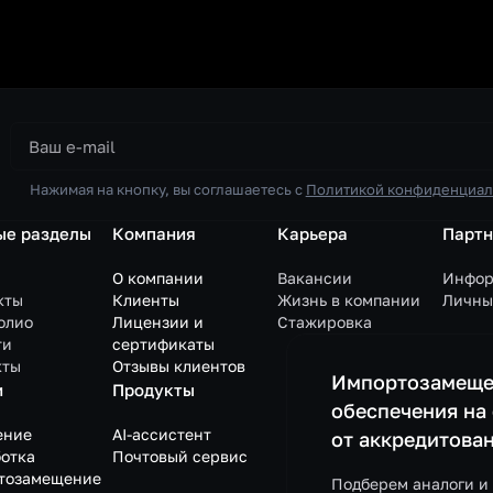
Нажимая на кнопку, вы соглашаетесь с
Политикой конфиденциал
ые разделы
Компания
Карьера
Парт
О компании
Вакансии
Инфор
кты
Клиенты
Жизнь в компании
Личны
олио
Лицензии и
Стажировка
ти
сертификаты
кты
Отзывы клиентов
Импортозамеще
и
Продукты
обеспечения на
ение
AI-ассистент
от аккредитова
отка
Почтовый сервис
тозамещение
Подберем аналоги и