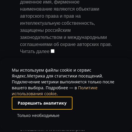
доменное имя, фирменное
наименование являются объектами
авторского права и прав на
интеллектуальную собственность,
защищены российским
законодательством и международными
соглашениями об охране авторских прав.
Читать далее
Запрещается любое использование
Мы используем файлы cookie и сервис
содержания страниц и контента данного
Яндекс.Метрика для статистики посещений.
сайта на других площадках без
Подключение метрики выполняется только после
предварительного согласия
вашего выбора. Подробнее — в
Политике
использования cookie
.
правообладателя. Запрещаются любые
иные действия, в результате которых у
Разрешить аналитику
пользователей Интернета может
Только необходимые
сложиться впечатление, что
представленные материалы не имеют
отношения к www.luxecorp.ru.