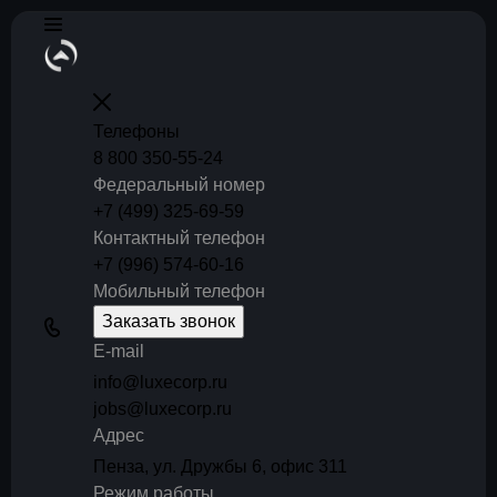
Телефоны
8 800 350-55-24
Федеральный номер
+7 (499) 325-69-59
Контактный телефон
+7 (996) 574-60-16
Мобильный телефон
Заказать звонок
E-mail
info@luxecorp.ru
jobs@luxecorp.ru
Адрес
Пенза, ул. Дружбы 6, офис 311
Режим работы