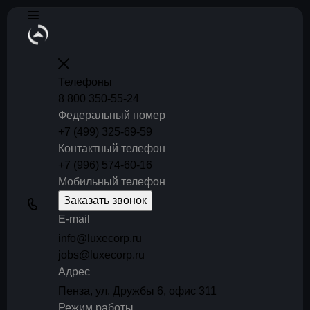
Телефоны
8 800 350-55-24
Федеральный номер
+7 (499) 325-69-59
Контактный телефон
+7 (996) 574-60-16
Мобильный телефон
Заказать звонок
E-mail
info@luxecorp.ru
jobs@luxecorp.ru
Адрес
Пенза, ул. Дружбы 6, офис 311
Режим работы