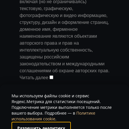
включая (но не ограничиваясь)
текстовую, графическую,
фотографическую и видео информацию,
структуру, дизайн и оформление страниц,
доменное имя, фирменное
наименование являются объектами
авторского права и прав на
интеллектуальную собственность,
защищены российским
законодательством и международными
соглашениями об охране авторских прав.
Читать далее
Запрещается любое использование
Мы используем файлы cookie и сервис
содержания страниц и контента данного
Яндекс.Метрика для статистики посещений.
сайта на других площадках без
Подключение метрики выполняется только после
предварительного согласия
вашего выбора. Подробнее — в
Политике
использования cookie
.
правообладателя. Запрещаются любые
иные действия, в результате которых у
Разрешить аналитику