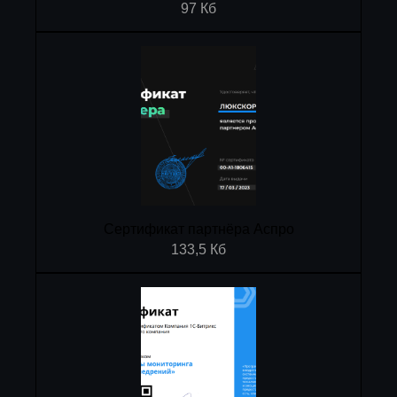
97 Кб
Сертификат партнёра Аспро
133,5 Кб