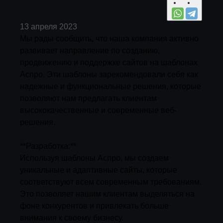
13 апреля 2023
Мы рады сообщить, что наша компания активно
развивает направление по созданию,
продвижению и поддержке сайтов на шаблонах
Аспро. Эти шаблоны зарекомендовали себя как
надежные и функциональные решения, которые
позволяют нам предлагать клиентам
высококачественные и современные веб-
решения.
**Разработка:**
Используя шаблоны Аспро, мы создаем
уникальные и адаптивные сайты, которые
соответствуют всем современным требованиям.
Это позволяет нашим клиентам выделяться на
фоне конкурентов и привлекать больше
внимания к своему бизнесу.