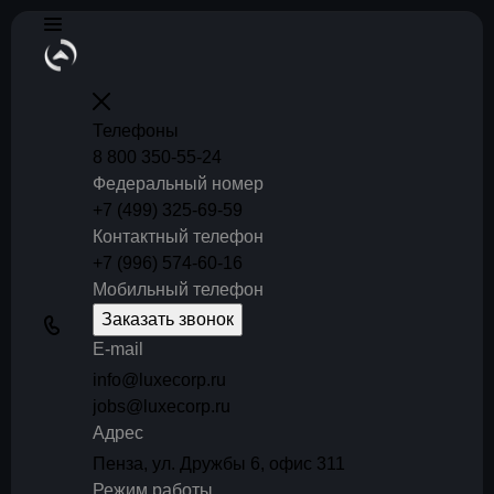
Телефоны
8 800 350-55-24
Федеральный номер
+7 (499) 325-69-59
Контактный телефон
+7 (996) 574-60-16
Мобильный телефон
Заказать звонок
E-mail
info@luxecorp.ru
jobs@luxecorp.ru
Адрес
Пенза, ул. Дружбы 6, офис 311
Режим работы