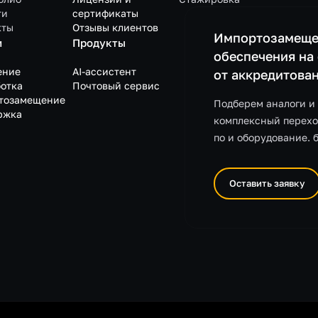
ти
сертификаты
кты
Отзывы клиентов
Импортозамеще
и
Продукты
обеспечения на
ение
AI-ассистент
от аккредитова
отка
Почтовый сервис
тозамещение
Подберем аналоги и
ржка
комплексный перехо
по и оборудование. 
Оставить заявку