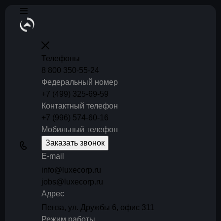
Телефоны
8 800 350-55-24
Федеральный номер
+7 (499) 325-69-59
Контактный телефон
+7 (996) 574-60-16
Мобильный телефон
Заказать звонок
E-mail
info@luxecorp.ru
jobs@luxecorp.ru
Адрес
Пенза, ул. Дружбы 6, офис 311
Режим работы