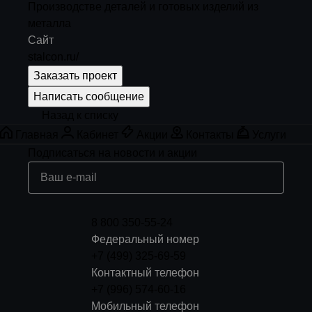
Производстве деталей и готовых изделий из
металла
Сайт
stalcon.ru/
Заказать проект
Написать сообщение
Назад к списку
Главная
Кабинет
Акции
Контакты
Услуги
Подписаться
на новости и акции
8 800 350-55-24
Федеральный номер
+7 (499) 325-69-59
Контактный телефон
+7 (996) 574-60-16
Мобильный телефон