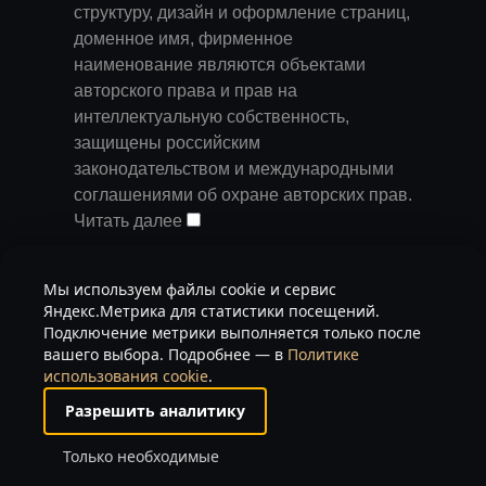
структуру, дизайн и оформление страниц,
доменное имя, фирменное
наименование являются объектами
авторского права и прав на
интеллектуальную собственность,
защищены российским
законодательством и международными
соглашениями об охране авторских прав.
Читать далее
Запрещается любое использование
Мы используем файлы cookie и сервис
содержания страниц и контента данного
Яндекс.Метрика для статистики посещений.
сайта на других площадках без
Подключение метрики выполняется только после
предварительного согласия
вашего выбора. Подробнее — в
Политике
использования cookie
.
правообладателя. Запрещаются любые
иные действия, в результате которых у
Разрешить аналитику
пользователей Интернета может
Только необходимые
сложиться впечатление, что
представленные материалы не имеют