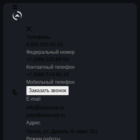
Телефоны
8 800 350-55-24
Федеральный номер
+7 (499) 325-69-59
Контактный телефон
+7 (996) 574-60-16
Мобильный телефон
Заказать звонок
E-mail
info@luxecorp.ru
jobs@luxecorp.ru
Адрес
Пенза, ул. Дружбы 6, офис 311
Режим работы