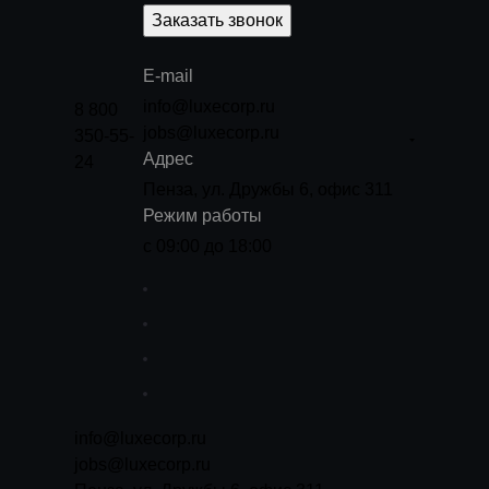
Заказать звонок
E-mail
info@luxecorp.ru
8 800
jobs@luxecorp.ru
350-55-
Адрес
24
Пенза, ул. Дружбы 6, офис 311
Режим работы
с 09:00 до 18:00
info@luxecorp.ru
jobs@luxecorp.ru