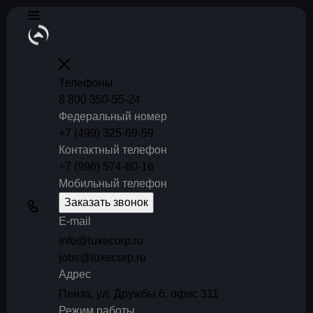
Телефоны
8 800 350-55-24
Федеральный номер
+7 (499) 325-69-59
Контактный телефон
+7 (996) 574-60-16
Мобильный телефон
Заказать звонок
E-mail
info@luxecorp.ru
jobs@luxecorp.ru
Адрес
Пенза, ул. Дружбы 6, офис 311
Режим работы