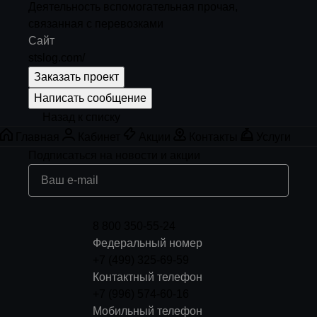
Деятельность вспомогательная прочая,
связанная с перевозками
Сайт
stslog.com/
Заказать проект
Написать сообщение
Назад к списку
Главная
Кабинет
Акции
Контакты
Услуги
Подписаться
на новости и акции
8 800 350-55-24
Федеральный номер
+7 (499) 325-69-59
Контактный телефон
+7 (996) 574-60-16
Мобильный телефон