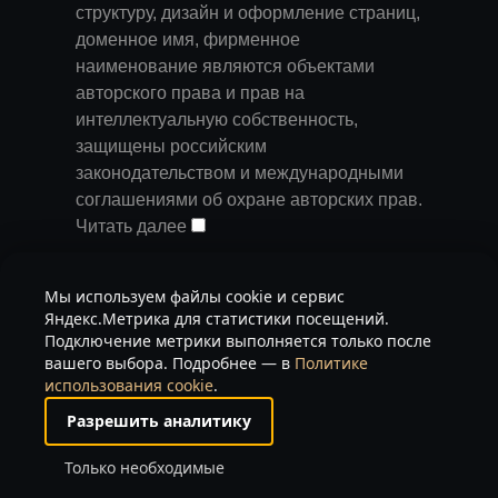
структуру, дизайн и оформление страниц,
доменное имя, фирменное
наименование являются объектами
авторского права и прав на
интеллектуальную собственность,
защищены российским
законодательством и международными
соглашениями об охране авторских прав.
Читать далее
Запрещается любое использование
Мы используем файлы cookie и сервис
содержания страниц и контента данного
Яндекс.Метрика для статистики посещений.
сайта на других площадках без
Подключение метрики выполняется только после
предварительного согласия
вашего выбора. Подробнее — в
Политике
использования cookie
.
правообладателя. Запрещаются любые
иные действия, в результате которых у
Разрешить аналитику
пользователей Интернета может
Только необходимые
сложиться впечатление, что
представленные материалы не имеют