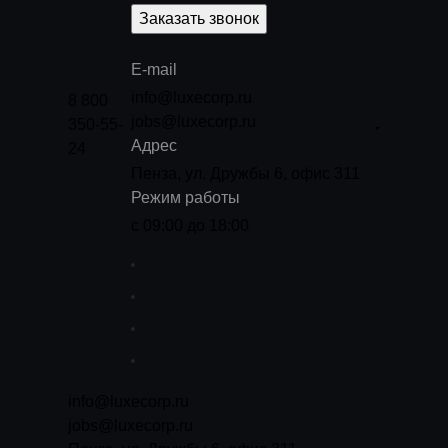
Заказать звонок
E-mail
info@luxecorp.ru
8 800
jobs@luxecorp.ru
350-55-
Адрес
24
Пенза, ул. Дружбы 6, офис 311
Режим работы
с 09:00 до 18:00
info@luxecorp.ru
jobs@luxecorp.ru