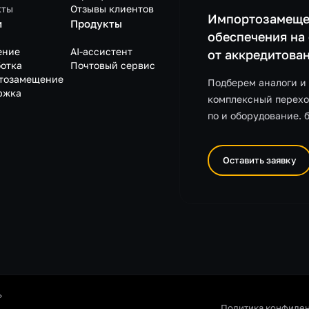
кты
Отзывы клиентов
Импортозамеще
и
Продукты
обеспечения на
ение
AI-ассистент
от аккредитова
отка
Почтовый сервис
тозамещение
Подберем аналоги и
ржка
комплексный перехо
по и оборудование. 
Оставить заявку
»
Политика конфиде