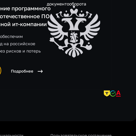
документооборота
ние программного
 отечественное ПО
нной ит-компании
 обеспечим
д на российское
без рисков и потерь
Подробнее
нциальности
Пользовательское соглашение