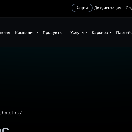
Акции
Документация
Сл
авная
Компания
Продукты
Услуги
Карьера
Партнё
chalet.ru/
ас