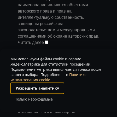
наименование являются объектами
авторского права и прав на
интеллектуальную собственность,
защищены российским
законодательством и международными
соглашениями об охране авторских прав.
Читать далее
Запрещается любое использование
Мы используем файлы cookie и сервис
содержания страниц и контента данного
Яндекс.Метрика для статистики посещений.
сайта на других площадках без
Подключение метрики выполняется только после
предварительного согласия
вашего выбора. Подробнее — в
Политике
использования cookie
.
правообладателя. Запрещаются любые
иные действия, в результате которых у
Разрешить аналитику
пользователей Интернета может
Только необходимые
сложиться впечатление, что
представленные материалы не имеют
отношения к www.luxecorp.ru.