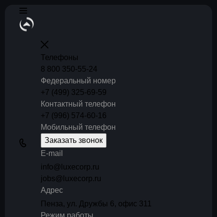
Телефоны
8 800 350-55-24
Федеральный номер
+7 (499) 325-69-59
Контактный телефон
+7 (996) 574-60-16
Мобильный телефон
Заказать звонок
E-mail
info@luxecorp.ru
jobs@luxecorp.ru
Адрес
Пенза, ул. Дружбы 6, офис 311
Режим работы