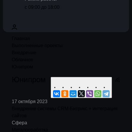
с 09:00 до 18:00
Главная
Выполненные проекты
Внедрение
Облачное
Юнипром
Юнипром
17 октября 2023
Внедрение системы CRM-Битрикс + интеграция
сайтов
Сфера
Металооработка