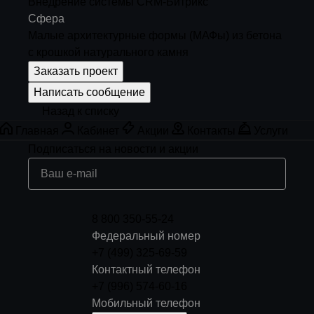
Внедрение системы CRM-Битрикс
Сфера
Малые архитектурные формы (МАФы) из бетона
с крошкой натурального камня
Заказать проект
Написать сообщение
Назад к списку
Главная
Кабинет
Акции
Контакты
Услуги
Подписаться
на новости и акции
8 800 350-55-24
Федеральный номер
+7 (499) 325-69-59
Контактный телефон
+7 (996) 574-60-16
Мобильный телефон