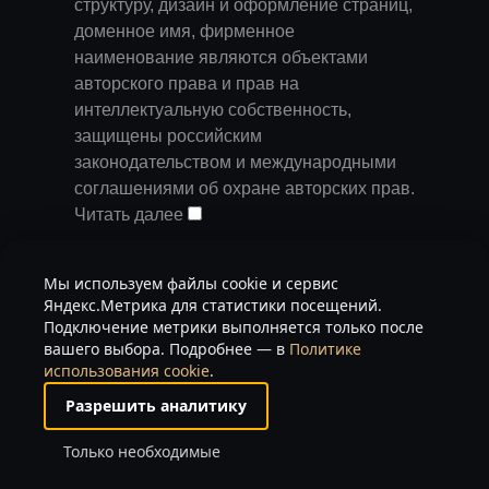
структуру, дизайн и оформление страниц,
доменное имя, фирменное
наименование являются объектами
авторского права и прав на
интеллектуальную собственность,
защищены российским
законодательством и международными
соглашениями об охране авторских прав.
Читать далее
Запрещается любое использование
Мы используем файлы cookie и сервис
содержания страниц и контента данного
Яндекс.Метрика для статистики посещений.
сайта на других площадках без
Подключение метрики выполняется только после
предварительного согласия
вашего выбора. Подробнее — в
Политике
использования cookie
.
правообладателя. Запрещаются любые
иные действия, в результате которых у
Разрешить аналитику
пользователей Интернета может
Только необходимые
сложиться впечатление, что
представленные материалы не имеют