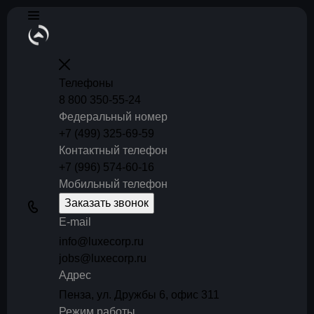
Телефоны
8 800 350-55-24
Федеральный номер
+7 (499) 325-69-59
Контактный телефон
+7 (996) 574-60-16
Мобильный телефон
Заказать звонок
E-mail
info@luxecorp.ru
jobs@luxecorp.ru
Адрес
Пенза, ул. Дружбы 6, офис 311
Режим работы